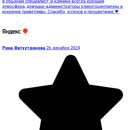
в общении специалист. В клинике всегда хорошая
атмосфера, девушки-администраторы клиентоцентричны и
искренне приветливы. Спасибо, успехов и процветания 💗
Рина Фатхутдинова
26 декабря 2024