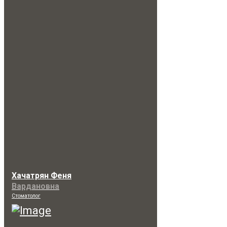
Хачатрян Феня
Вардановна
Стоматолог