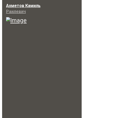
Ахметов Камиль
Раилевич