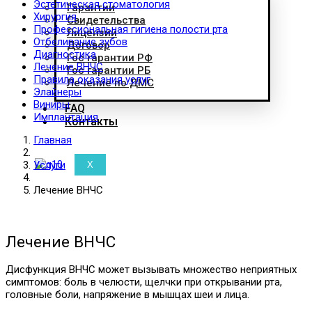
Эстетическая стоматология
Гарантии
Хирургия
Свидетельства
Профессиональная гигиена полости рта
Лицензии
Отбеливание зубов
Договор
Диагностика
Гос гарантии РФ
Лечение ВНЧС
Гос гарантии РБ
Правила оказания услуг
Лечение по ДМС
Элайнеры
Виниры
FAQ
Имплантация
Контакты
Главная
Услуги
X
Лечение ВНЧС
Лечение ВНЧС
Дисфункция ВНЧС может вызывать множество неприятных
симптомов: боль в челюсти, щелчки при открывании рта,
головные боли, напряжение в мышцах шеи и лица.