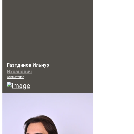
Газтдинов Ильнур
Ихсанович
Стоматолог