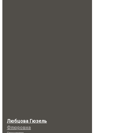
Любцова Гюзель
Флюровна