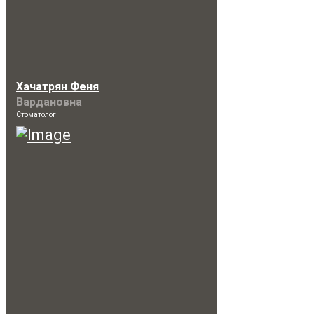
Хачатрян Феня
Вардановна
Стоматолог