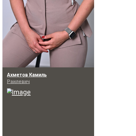
Ахметов Камиль
Раилевич