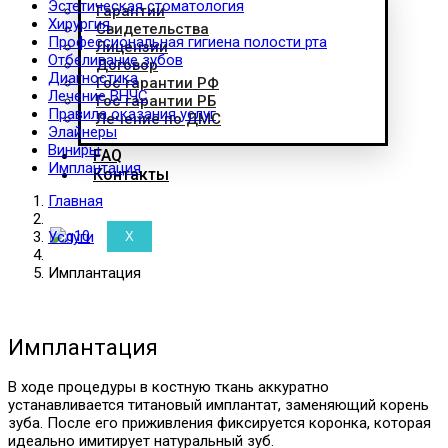
Эстетическая стоматология
Гарантии
Хирургия
Свидетельства
Профессиональная гигиена полости рта
Лицензии
Отбеливание зубов
Договор
Диагностика
Гос гарантии РФ
Лечение ВНЧС
Гос гарантии РБ
Правила оказания услуг
Лечение по ДМС
Элайнеры
Виниры
FAQ
Имплантация
Контакты
Главная
Услуги
X
Имплантация
Имплантация
В ходе процедуры в костную ткань аккуратно
устанавливается титановый имплантат, заменяющий корень
зуба. После его приживления фиксируется коронка, которая
идеально имитирует натуральный зуб.