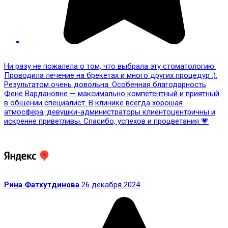
Ни разу не пожалела о том, что выбрала эту стоматологию.
Проводила лечение на брекетах и много других процедур :).
Результатом очень довольна. Особенная благодарность
Фене Вардановне — максимально компетентный и приятный
в общении специалист. В клинике всегда хорошая
атмосфера, девушки-администраторы клиентоцентричны и
искренне приветливы. Спасибо, успехов и процветания 💗
Рина Фатхутдинова
26 декабря 2024