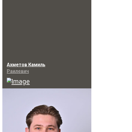
Ахметов Камиль
Раилевич