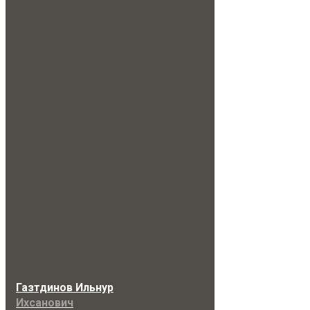
Газтдинов Ильнур
Ихсанович