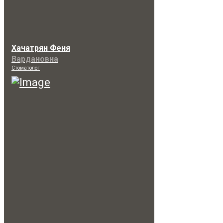
Хачатрян Феня
Вардановна
Стоматолог