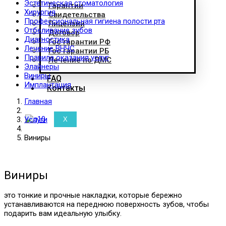
Эстетическая стоматология
Гарантии
Хирургия
Свидетельства
Профессиональная гигиена полости рта
Лицензии
Отбеливание зубов
Договор
Диагностика
Гос гарантии РФ
Лечение ВНЧС
Гос гарантии РБ
Правила оказания услуг
Лечение по ДМС
Элайнеры
Виниры
FAQ
Имплантация
Контакты
Главная
Услуги
X
Виниры
Виниры
это тонкие и прочные накладки, которые бережно
устанавливаются на переднюю поверхность зубов, чтобы
подарить вам идеальную улыбку.