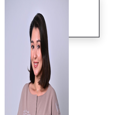
Гарантии
Свидетельства
Лицензии
Договор
Гос гарантии РФ
Гос гарантии РБ
Лечение по ДМС
FAQ
Контакты
X