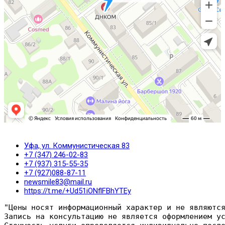
Уфа, ул. Коммунистическая 83
+7 (347) 246-02-83
+7 (937) 315-55-35
+7 (927)088-87-11
newsmile83@mail.ru
https://t.me/+Ud51iONflFBhYTEy
"Цены носят информационный характер и не являютс
Запись на консультацию не является оформлением у