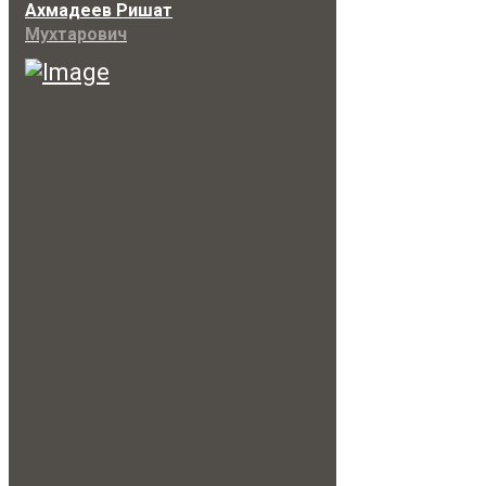
Ахмадеев Ришат
Мухтарович