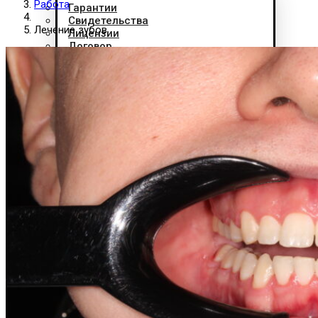
Работа
Гарантии
Свидетельства
Лечение зубов
Лицензии
Договор
Гос гарантии РФ
Гос гарантии РБ
Лечение по ДМС
FAQ
Контакты
X