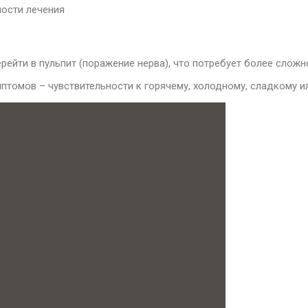
ности лечения
рейти в пульпит (поражение нерва), что потребует более сложн
птомов – чувствительности к горячему, холодному, сладкому ил