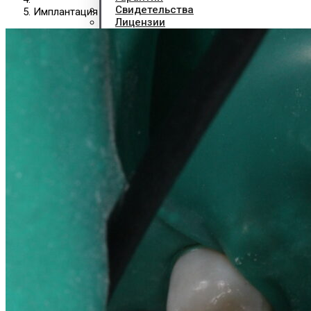
Свидетельства
Имплантация
Лицензии
Договор
Гос гарантии РФ
Гос гарантии РБ
Лечение по ДМС
FAQ
Контакты
X