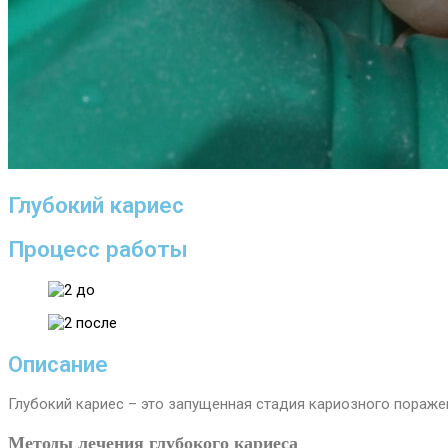
Глубокий кариес
Процесс работы
Описание
Глубокий кариес – это запущенная стадия кариозного поражени
Методы лечения глубокого кариеса