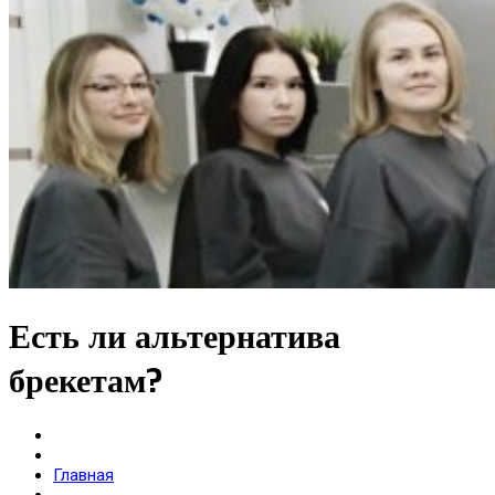
Гарантии
Свидетельства
Лицензии
Договор
Гос гарантии РФ
Гос гарантии РБ
Лечение по ДМС
FAQ
Контакты
X
Есть ли альтернатива
брекетам?
Главная