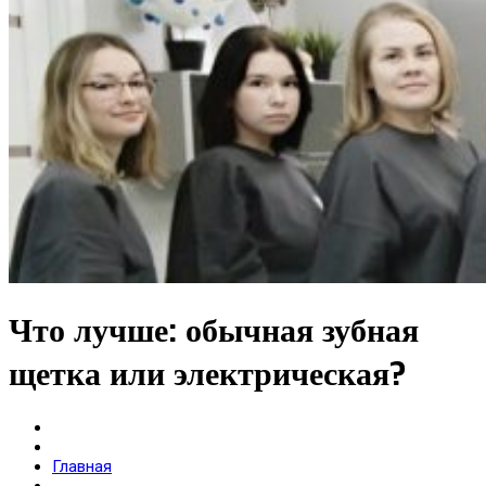
Гарантии
Свидетельства
Лицензии
Договор
Гос гарантии РФ
Гос гарантии РБ
Лечение по ДМС
FAQ
Контакты
X
Что лучше: обычная зубная
щетка или электрическая?
Главная